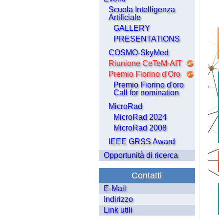
Scuola Intelligenza
Artificiale
GALLERY
PRESENTATIONS
COSMO-SkyMed
Riunione CeTeM-AIT
Premio Fiorino d'Oro
Premio Fiorino d'oro
Call for nomination
MicroRad
MicroRad 2024
MicroRad 2008
IEEE GRSS Award
Opportunità di ricerca
Contatti
E-Mail
Indirizzo
Link utili