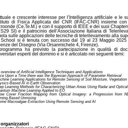
ttuale e crescente interesse per l’Intelligenza artificiale e le 
Istituto di Fisica Applicata del CNR (IFAC-CNR) insieme con 
croonde (Ce.Te.M.) e con il supporto di IEEE e dei suoi Chapte
S29 SI) e il patrocinio dell’Associazione Italiana di Telerile
ola sulle applicazioni delle tecniche di telerilevamento alla supe
 School si è tenuta con successo dal 19 al 23 Maggio 2025 n
ienze del Disegno (Via Orsanmichele 4, Firenze).
 programma ha previsto la partecipazione in qualità di docen
versitari esperti del dominio e si è articolato nei seguenti temi:
 overview of Artificial Intelligence Techniques and Applications
ce Upon a Time there was the Bayesian Approach of Parameter Retrieval
chine Learning Applications for Remote Sensing of Soil Moisture, Vegetati
ysics-Based AI in Earth Observation
ep Learning Methods for Characterizing Urban Areas Using Radar and Optica
antum Machine Learning Applied to EO
ow Cover Fraction Mapping from Optical Imagery: a Progression from ND
rning Based Unmixing
rine Macroalgae Extraction Using Remote Sensing and AI
i organizzatori