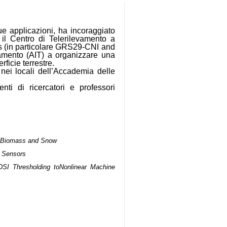
sue applicazioni, ha incoraggiato
il Centro di Telerilevamento a
rs (in particolare GRS29-CNI and
vamento (AIT) a organizzare una
rficie terrestre.
ei locali dell’Accademia delle
ti di ricercatori e professori
on Biomass and Snow
l Sensors
SI Thresholding toNonlinear Machine