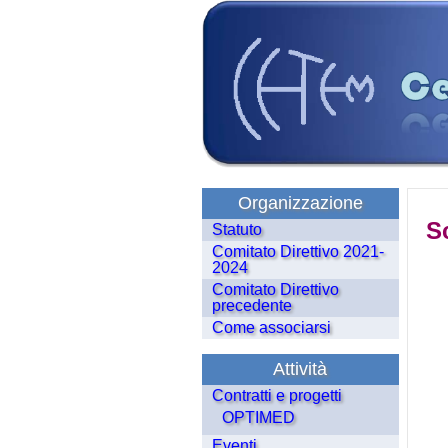
Organizzazione
Sc
Statuto
Comitato Direttivo 2021-
2024
Comitato Direttivo
precedente
Come associarsi
Attività
Contratti e progetti
OPTIMED
Eventi