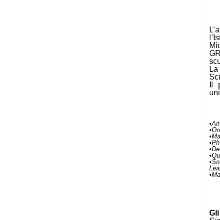
L’a
l’
Mi
GR
scu
La
Sc
Il
uni
•An
•On
•Ma
•Ph
•De
•Qu
•Sn
Lea
•Ma
Gl