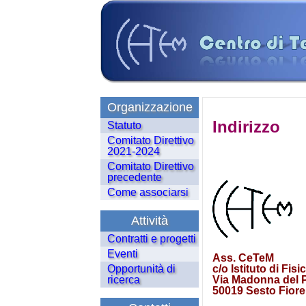
Organizzazione
Indirizzo
Statuto
Comitato Direttivo
2021-2024
Comitato Direttivo
precedente
Come associarsi
Attività
Contratti e progetti
Eventi
Ass. CeTeM
c/o Istituto di Fi
Opportunità di
Via Madonna del P
ricerca
50019 Sesto Fiorent