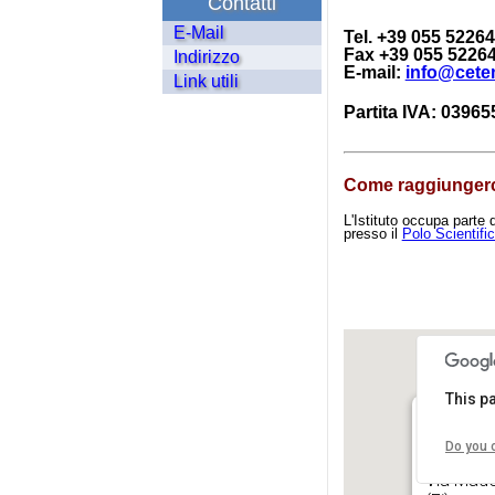
Contatti
E-Mail
Tel. +39 055 5226
Fax +39 055 5226
Indirizzo
E-mail:
info@cete
Link utili
Partita IVA: 0396
Come raggiungerc
L'Istituto occupa parte d
presso il
Polo Scientific
This p
Do you 
Via Mado