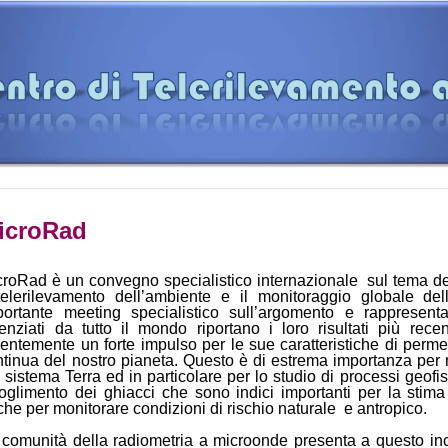
icroRad
croRad è un convegno specialistico internazionale sul tema de
 telerilevamento dell’ambiente e il monitoraggio globale dell
portante meeting specialistico sull’argomento e rappresen
ienziati da tutto il mondo riportano i loro risultati più rece
centemente un forte impulso per le sue caratteristiche di perm
ntinua del nostro pianeta. Questo è di estrema importanza per 
 sistema Terra ed in particolare per lo studio di processi geofis
ioglimento dei ghiacci che sono indici importanti per la stima
he per monitorare condizioni di rischio naturale e antropico.
comunità della radiometria a microonde presenta a questo incon