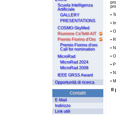
pr
Scuola Intelligenza
pri
Artificiale
• T
GALLERY
PRESENTATIONS
• I
COSMO-SkyMed
• O
Riunione CeTeM-AIT
Premio Fiorino d'Oro
• R
Premio Fiorino d'oro
• N
Call for nomination
• O
MicroRad
MicroRad 2024
• P
MicroRad 2008
• 
IEEE GRSS Award
• M
Opportunità di ricerca
Il
Contatti
E-Mail
Indirizzo
Link utili