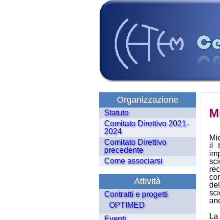
Organizzazione
M
Statuto
Comitato Direttivo 2021-
2024
Mi
Comitato Direttivo
il
precedente
im
Come associarsi
sc
re
co
Attività
del
sc
Contratti e progetti
anc
OPTIMED
La 
Eventi